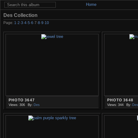
Home
Des Collection
Page:
1
·
2
·
3
·
4
·
5
·
6
·
7
·
8
·
9
·
10
PHOTO 3647
PHOTO 3648
Views: 306
By:
Des
Views: 344
By:
De